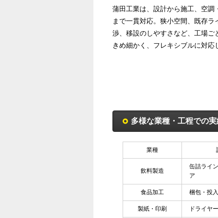
蒲田工業は、設計から施工、空調
まで一貫対応。狭小空間、既存ラ
渉、移設のしやすさなど、工場ご
きめ細かく、フレキシブルに対応
多様な業種・工程での実
業種
缶詰ライ
飲料製造
ア
食品加工
梱包・投
製紙・印刷
ドライヤー