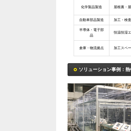
化学製品製造
屋根裏・
自動車部品製造
加工・検
半導体・電子部
恒温恒湿
品
倉庫・物流拠点
加工スペ
ソリューション事例：熱