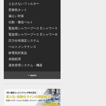
とおさないフィルター
窓換気ネット
漏えい対策
伝動・搬送ベルト
緊急用シャワーブース EシャワーⅡ
緊急用シャワーブース EシャワーⅢ
圧力分布測定システム
ベルトメンテナンス
静電気対策品
表面処理
蒸気管理システム・機器
> more