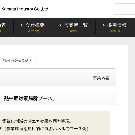
内容
会社概要
営業所一覧
採用情報
防「熱中症対策局所ブース」
事業内容
「熱中症対策局所ブース」
と電気代削減の省エネ効果を両方実現。
ス（作業環境を局所的に気密パネルでブース化）”