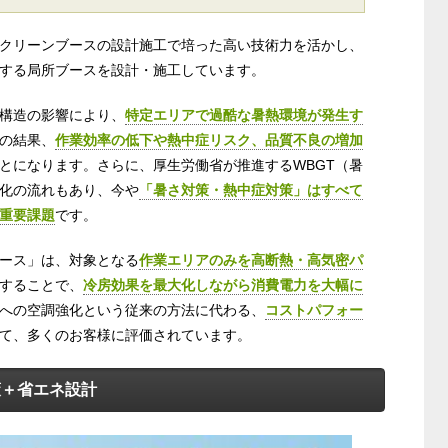
クリーンブースの設計施工で培った高い技術力を活かし、
する局所ブースを設計・施工しています。
構造の影響により、
特定エリアで過酷な暑熱環境が発生す
の結果、
作業効率の低下や熱中症リスク、品質不良の増加
とになります。さらに、厚生労働省が推進するWBGT（暑
化の流れもあり、今や
「暑さ対策・熱中症対策」はすべて
重要課題
です。
ース」は、対象となる
作業エリアのみを高断熱・高気密パ
することで、
冷房効果を最大化しながら消費電力を大幅に
への空調強化という従来の方法に代わる、
コストパフォー
て、多くのお客様に評価されています。
策＋省エネ設計