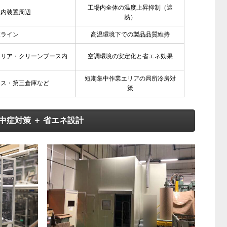
工場内全体の温度上昇抑制（遮
屋内装置周辺
熱）
査ライン
高温環境下での製品品質維持
エリア・クリーンブース内
空調環境の安定化と省エネ効果
短期集中作業エリアの局所冷房対
ース・第三倉庫など
策
中症対策 ＋ 省エネ設計