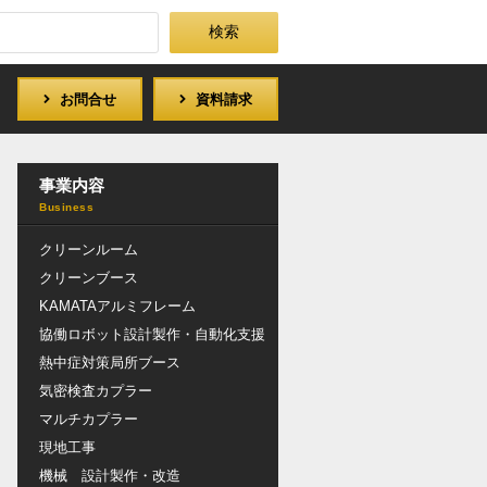
お問合せ
資料請求
事業内容
クリーンルーム
クリーンブース
KAMATAアルミフレーム
協働ロボット設計製作・自動化支援
熱中症対策局所ブース
気密検査カプラー
マルチカプラー
現地工事
機械 設計製作・改造