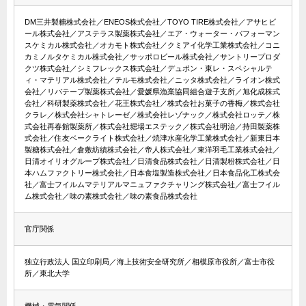
DM三井製糖株式会社／ENEOS株式会社／TOYO TIRE株式会社／アサヒビ
ール株式会社／アステラス製薬株式会社／エア・ウォーター・パフォーマン
スケミカル株式会社／オカモト株式会社／クミアイ化学工業株式会社／コニ
カミノルタケミカル株式会社／サッポロビール株式会社／サントリープロダ
クツ株式会社／シミフレックス株式会社／デュポン・東レ・スペシャルテ
ィ・マテリアル株式会社／テルモ株式会社／ニッタ株式会社／ライオン株式
会社／リバテープ製薬株式会社／愛媛県漁業協同組合遊子支所／旭化成株式
会社／科研製薬株式会社／花王株式会社／株式会社お菓子の香梅／株式会社
クラレ／株式会社シャトレーゼ／株式会社レゾナック／株式会社ロッテ／株
式会社再春館製薬所／株式会社堀場エステック／株式会社明治／持田製薬株
式会社／住友ベークライト株式会社／焼津水産化学工業株式会社／新東日本
製糖株式会社／倉敷紡績株式会社／帝人株式会社／東洋羽毛工業株式会社／
日清オイリオグループ株式会社／日清食品株式会社／日清製粉株式会社／日
本ハムファクトリー株式会社／日本食塩製造株式会社／日本食品化工株式会
社／富士フイルムマテリアルマニュファクチャリング株式会社／富士フイル
ム株式会社／味の素株式会社／味の素食品株式会社
官庁関係
独立行政法人 国立印刷局／海上技術安全研究所／相模原市役所／富士市役
所／東北大学