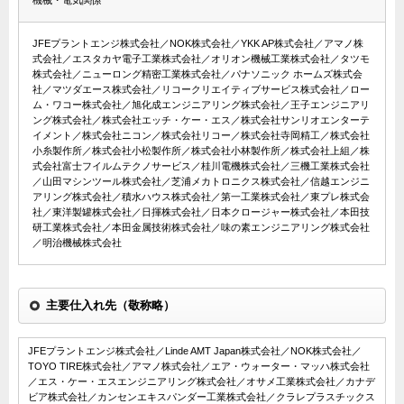
機械・電気関係
JFEプラントエンジ株式会社／NOK株式会社／YKK AP株式会社／アマノ株
式会社／エスタカヤ電子工業株式会社／オリオン機械工業株式会社／タツモ
株式会社／ニューロング精密工業株式会社／パナソニック ホームズ株式会
社／マツダエース株式会社／リコークリエイティブサービス株式会社／ロー
ム・ワコー株式会社／旭化成エンジニアリング株式会社／王子エンジニアリ
ング株式会社／株式会社エッチ・ケー・エス／株式会社サンリオエンターテ
イメント／株式会社ニコン／株式会社リコー／株式会社寺岡精工／株式会社
小糸製作所／株式会社小松製作所／株式会社小林製作所／株式会社上組／株
式会社富士フイルムテクノサービス／桂川電機株式会社／三機工業株式会社
／山田マシンツール株式会社／芝浦メカトロニクス株式会社／信越エンジニ
アリング株式会社／積水ハウス株式会社／第一工業株式会社／東プレ株式会
社／東洋製罐株式会社／日揮株式会社／日本クロージャー株式会社／本田技
研工業株式会社／本田金属技術株式会社／味の素エンジニアリング株式会社
／明治機械株式会社
主要仕入れ先（敬称略）
JFEプラントエンジ株式会社／Linde AMT Japan株式会社／NOK株式会社／
TOYO TIRE株式会社／アマノ株式会社／エア・ウォーター・マッハ株式会社
／エス・ケー・エスエンジニアリング株式会社／オサメ工業株式会社／カナデ
ビア株式会社／カンセンエキスパンダー工業株式会社／クラレプラスチックス