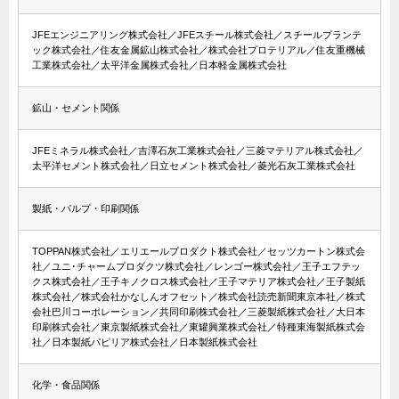
JFEエンジニアリング株式会社／JFEスチール株式会社／スチールプランテ
ック株式会社／住友金属鉱山株式会社／株式会社プロテリアル／住友重機械
工業株式会社／太平洋金属株式会社／日本軽金属株式会社
鉱山・セメント関係
JFEミネラル株式会社／吉澤石灰工業株式会社／三菱マテリアル株式会社／
太平洋セメント株式会社／日立セメント株式会社／菱光石灰工業株式会社
製紙・パルプ・印刷関係
TOPPAN株式会社／エリエールプロダクト株式会社／セッツカートン株式会
社／ユニ･チャームプロダクツ株式会社／レンゴー株式会社／王子エフテッ
クス株式会社／王子キノクロス株式会社／王子マテリア株式会社／王子製紙
株式会社／株式会社かなしんオフセット／株式会社読売新聞東京本社／株式
会社巴川コーポレーション／共同印刷株式会社／三菱製紙株式会社／大日本
印刷株式会社／東京製紙株式会社／東罐興業株式会社／特種東海製紙株式会
社／日本製紙パピリア株式会社／日本製紙株式会社
化学・食品関係