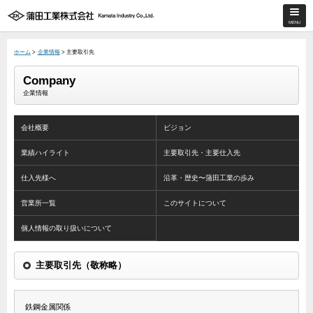
ホーム
>
企業情報
> 主要取引先
Company
企業情報
会社概要
ビジョン
業績ハイライト
主要取引先・主要仕入先
仕入先様へ
沿革・歴史〜蒲田工業の歩み
営業所一覧
このサイトについて
個人情報の取り扱いについて
主要取引先（敬称略）
鉄鋼金属関係