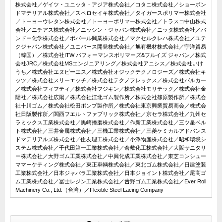
株式会社／ゲイツ・ユニッタ・アジア株式会社／コタニ株式会社／ショーボン
ドマテリアル株式会社／スペロセイキ株式会社／タイガースポリマー株式会社
／トーヨーウレタン株式会社／トーヨーポリマー株式会社／トラスコ中山株式
会社／ニチアス株式会社／ニッシン・ジャパン株式会社／ニッタ株式会社／バ
ンドー化学株式会社／ポバール興業株式会社／マクセルクレハ株式会社／ユテ
クジャパン株式会社／ユニバース開発株式会社／旭有機材株式会社／宇洋貿易
（韓国）／株式会社ITW パフォーマンスポリマーズ&フルイズ ジャパン／株式
会社JRC／株式会社MSエンジニアリング／株式会社アニシス／株式会社いけ
うち／株式会社エヌビーエス／株式会社オジックテクノロジーズ／株式会社キ
ッツ／株式会社スリーエッチ／株式会社テクノフレックス／株式会社バルカー
／株式会社フィフティ／株式会社フジキン／株式会社モリテック／株式会社金
陽社／株式会社広陽／株式会社江北ゴム製作所／株式会社篠原製作所／株式会
社十川ゴム／株式会社松田ポンプ製作所／株式会社東京興業貿易商会／株式会
社日阪製作所／関西フエルトファブリック株式会社／京セラ株式会社／九州セ
ラミックス工業株式会社／黒崎播磨株式会社／作新工業株式会社／三ツ星ベル
ト株式会社／三井金属株式会社／三機工業株式会社／三菱ケミカルアドバンス
ドマテリアルズ株式会社／住友理工株式会社／小澤物産株式会社／昭和環境シ
ステム株式会社／千代田第一工業株式会社／倉敷化工株式会社／大阪サニタリ
ー株式会社／大野ゴム工業株式会社／中興化成工業株式会社／東芝コンシュー
ママーケティング株式会社／東正車輌株式会社／東北ゴム株式会社／日建塗装
工業株式会社／日本ジャバラ工業株式会社／日本ジョイント株式会社／尾高ゴ
ム工業株式会社／冨士レジン工業株式会社／𠮷野ゴム工業株式会社／Ever Roll
Machinery Co., Ltd.（台湾）／Flexible Steel Lacing Company