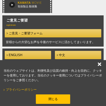
ご意見ご要望
ご意見・ご要望フォーム
皆様からの大切なお声を今後の
サービスに活かしてまいります。
ENGLISH
中文
当社のウェブサイトは、利便性及び品質の維持・向上を目的に、クッキ
Copyright (c)Kamata Industry Co.,ltd.
ーを使用しております。当社のクッキー使用についてはプライバシーポ
リシーをご参照ください。
このサイトについて
個人情報の取り扱いについて
プライバシーポリシー
サイトマップ
閉じる