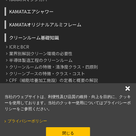
KAMATAエアシャワー
KAMATAオリジナルアルミフレーム
クリーンルーム基礎知識
ICRとBCR
業界別解説クリーン環境の必要性
半導体製造工程のクリーンルーム
クリーンルームの特徴・清浄度クラス・四原則
クリーンブースの特徴・クラス・コスト
CPF（細胞培養加工施設）の定義と概要の解説
用語集：クリーンルーム・クリーンブースの技術や特徴
よくあるご質問
当社のウェブサイトは、利便性及び品質の維持・向上を目的に、クッキ
ーを使用しております。当社のクッキー使用についてはプライバシーポ
展示会出展情報一覧
リシーをご参照ください。
施工・課題解決事例
プライバシーポリシー
閉じる