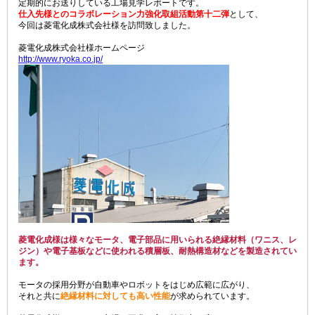
定期的にお送りしている工場見学レポートです。
仕入先様とのコラボレーション力強化取組活動第十二弾
として、
今回は菱電化成株式会社様を訪問致しました。
菱電化成株式会社様ホームページ
http://www.ryoka.co.jp/
菱電化成様は様々なモータ、電子部品に用いられる絶縁材料（ワニス、レ
ジン）や電子基板などに使われる積層板、耐熱構造材などを製造されてい
ます。
モータの採用分野が自動車やロボットをはじめ広範に広がり、
それと共に
絶縁材料に対しても高い性能
が求められています。