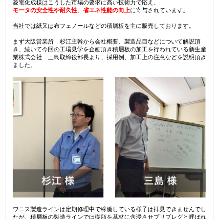
菱電化成様はこうした市場の要求に高い技術力で応え、
モータの安全性や耐久性、省エネ性能の向上
に寄与されています。
当社では紙又は布フェノールなどの積層板を主に販売しております。
まず大阪営業所 杉江主幹から会社概要、製造品目などについて解説頂
き、続いて今回の工場見学を企画頂き積層板の加工を行われている新生産
業株式会社 三島取締役部長より、採用例、加工上の注意などを説明頂き
ました。
ワニス製造ラインは定期修理中で稼働している様子は拝見できませんでし
たが、積層板の製造ラインでは樹脂を基材に含浸させプリプレグと呼ばれ