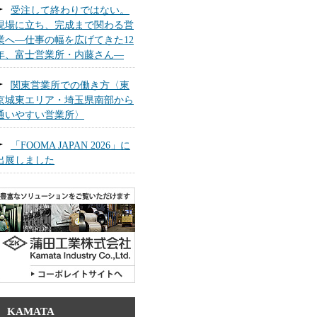
受注して終わりではない。
現場に立ち、完成まで関わる営
業へ―仕事の幅を広げてきた12
年、富士営業所・内藤さん―
関東営業所での働き方〈東
京城東エリア・埼玉県南部から
通いやすい営業所〉
「FOOMA JAPAN 2026」に
出展しました
KAMATA