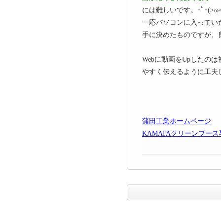
には難しいです。･ﾟ･(>ω<)
一応パソコンに入ってい
手に決めたものですが、良く
Webに動画をUpしたの
やすく伝えるように工夫しな
蒲田工業ホームページ
KAMATAクリーンブー