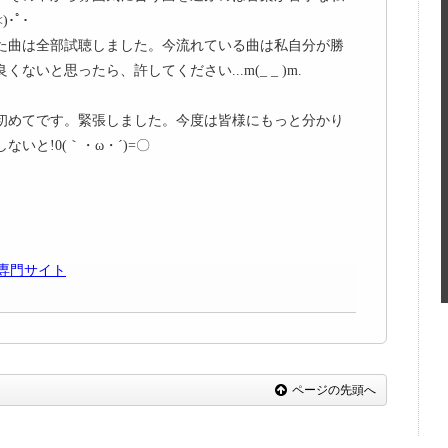
･ﾟ･
た曲は全部試聴しました。今流れている曲は私自分が勝
ないと思ったら、許してください...m(_ _ )m.
は初めてです。緊張しました。今度は皆様にもっと分かり
いと!0(｀・ω・´)=〇
ス専門サイト
ページの先頭へ