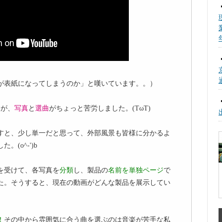
が表紙になってしまうのか」と嘆いています。。）
すが、
写真
と
選曲
がちょっと苦労しました。(TωT)
すと、少し単一だと思って、外部風景も皆様に分かるよ
。(o^-')b
を受けて、各写真を
分類
し、製品の
名前を単独ページ
で
た。そうすると、現在の動画がどんな製品を展示してい
！
その中から雰囲気に合う曲を選ぶのは音楽が苦手な私