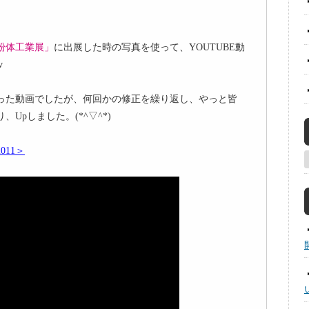
年粉体工業展」
に出展した時の写真を使って、YOUTUBE動
v
った動画でしたが、何回かの修正を繰り返し、やっと皆
Upしました。(*^▽^*)
011＞