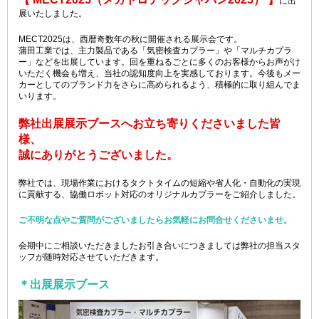
に出
展いたしました。
MECT2025は、西暦奇数年の秋に開催される展示会です。
蒲田工業では、主力製品である「気密検査カプラー」や「マルチカプラ
ー」などを出展しています。回を重ねるごとに多くのお客様からお声がけ
いただく機会も増え、当社の認知度向上を実感しております。今後もメー
カーとしてのブランド力をさらに高められるよう、積極的に取り組んでま
いります。
弊社出展展示ブースへお立ち寄りくださいました皆
様、
誠にありがとうございました。
弊社では、現場作業におけるタクトタイムの短縮や省人化・自動化の実現
に貢献する、協働ロボット対応のオリジナルカプラーをご紹介しました。
ご不明な点やご質問がございましたらお気軽にお問合せくださいませ。
会期中にご相談いただきましたお引き合いにつきましては弊社の担当スタ
ッフが随時対応させていただきます。
＊出展展示ブース