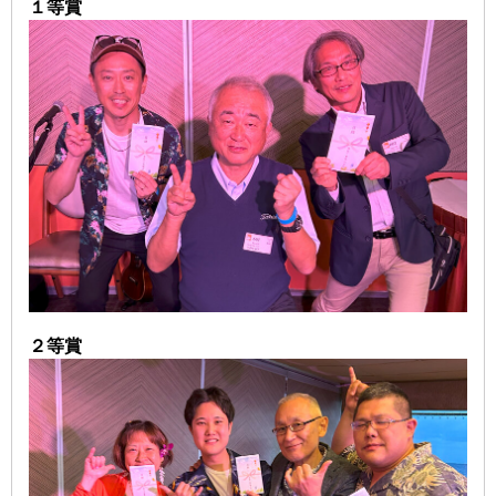
１等賞
２等賞