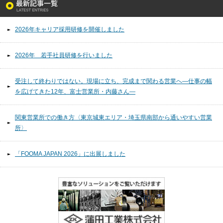
2026年キャリア採用研修を開催しました
2026年 若手社員研修を行いました
受注して終わりではない。現場に立ち、完成まで関わる営業へ―仕事の幅
を広げてきた12年、富士営業所・内藤さん―
関東営業所での働き方〈東京城東エリア・埼玉県南部から通いやすい営業
所〉
「FOOMA JAPAN 2026」に出展しました